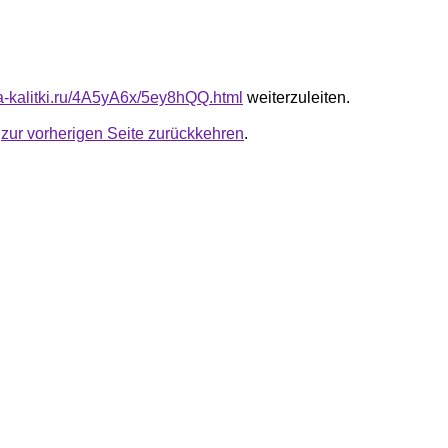
ta-kalitki.ru/4A5yA6x/5ey8hQQ.html
weiterzuleiten.
u
zur vorherigen Seite zurückkehren
.