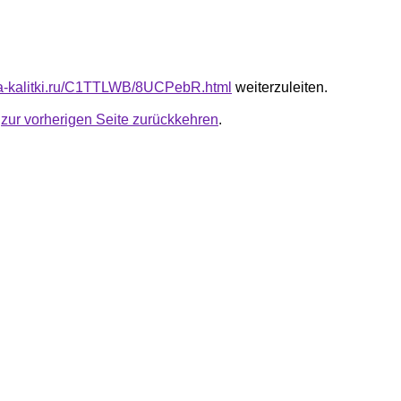
ota-kalitki.ru/C1TTLWB/8UCPebR.html
weiterzuleiten.
u
zur vorherigen Seite zurückkehren
.