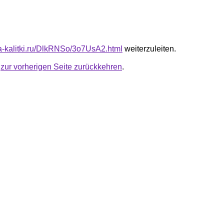
ota-kalitki.ru/DlkRNSo/3o7UsA2.html
weiterzuleiten.
u
zur vorherigen Seite zurückkehren
.