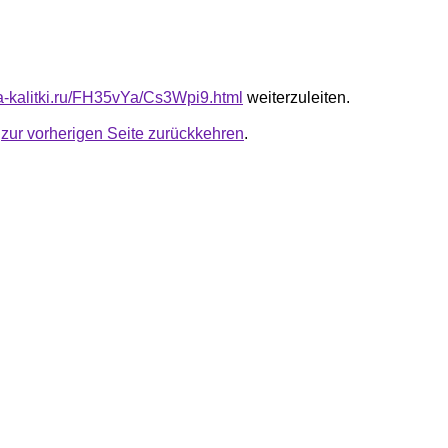
ta-kalitki.ru/FH35vYa/Cs3Wpi9.html
weiterzuleiten.
u
zur vorherigen Seite zurückkehren
.