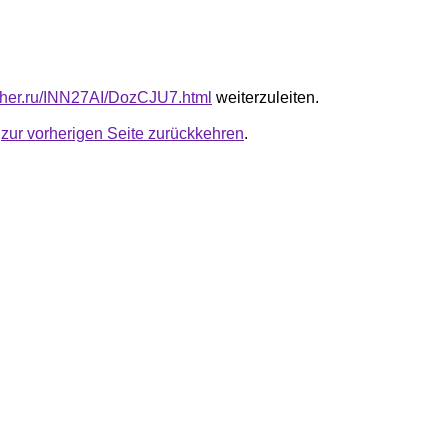
luther.ru/INN27AI/DozCJU7.html
weiterzuleiten.
u
zur vorherigen Seite zurückkehren
.